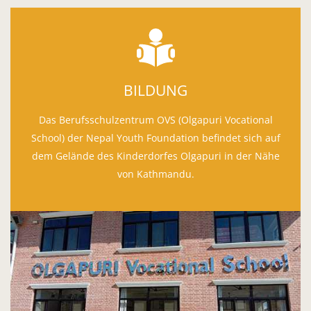
BILDUNG
Das Berufsschulzentrum OVS (Olgapuri Vocational
School) der Nepal Youth Foundation befindet sich auf
dem Gelände des Kinderdorfes Olgapuri in der Nähe
von Kathmandu.