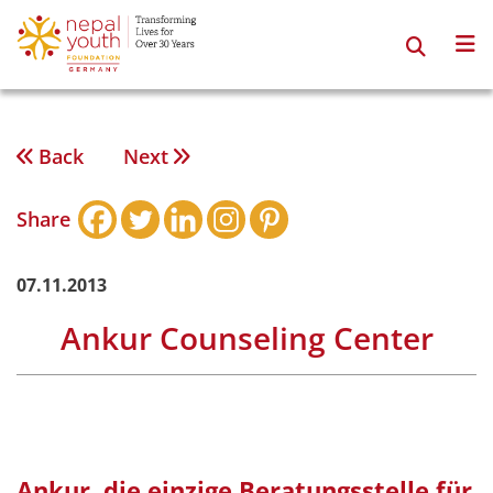
Zum
Inhalt
springen
Back
Next
Beitragsnavigation
Share
07.11.2013
Ankur Counseling Center
Ankur, die einzige Beratungsstelle für