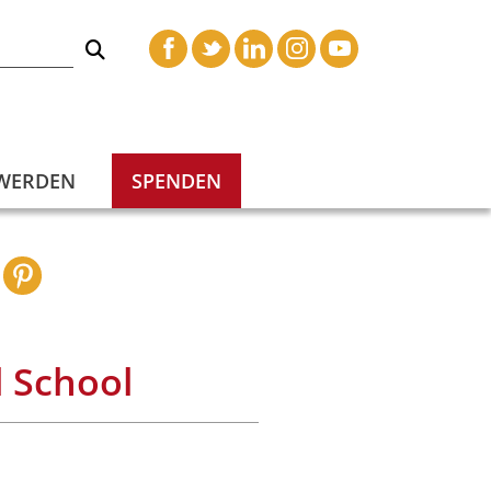
 WERDEN
SPENDEN
l School